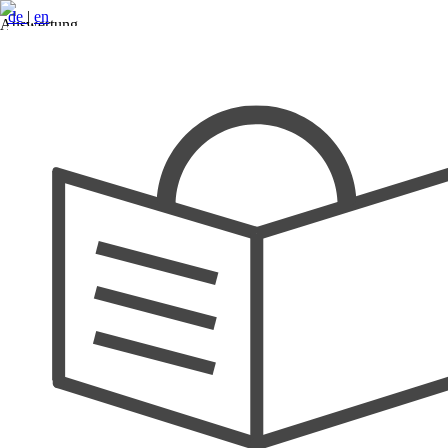
de
|
en