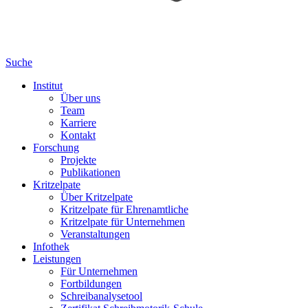
Suche
Institut
Über uns
Team
Karriere
Kontakt
Forschung
Projekte
Publikationen
Kritzelpate
Über Kritzelpate
Kritzelpate für Ehrenamtliche
Kritzelpate für Unternehmen
Veranstaltungen
Infothek
Leistungen
Für Unternehmen
Fortbildungen
Schreibanalysetool