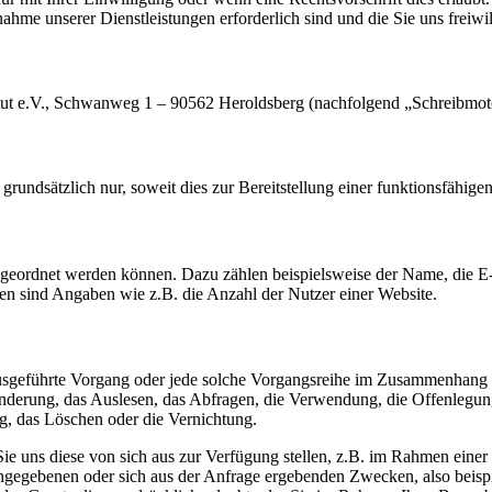
hme unserer Dienstleistungen erforderlich sind und die Sie uns freiwil
titut e.V., Schwanweg 1 – 90562 Heroldsberg (nachfolgend „Schreibmotor
dsätzlich nur, soweit dies zur Bereitstellung einer funktionsfähigen 
ugeordnet werden können. Dazu zählen beispielsweise der Name, die E
n sind Angaben wie z.B. die Anzahl der Nutzer einer Website.
en ausgeführte Vorgang oder jede solche Vorgangsreihe im Zusammenhang
nderung, das Auslesen, das Abfragen, die Verwendung, die Offenlegun
g, das Löschen oder die Vernichtung.
e uns diese von sich aus zur Verfügung stellen, z.B. im Rahmen eine
ngegebenen oder sich aus der Anfrage ergebenden Zwecken, also beisp