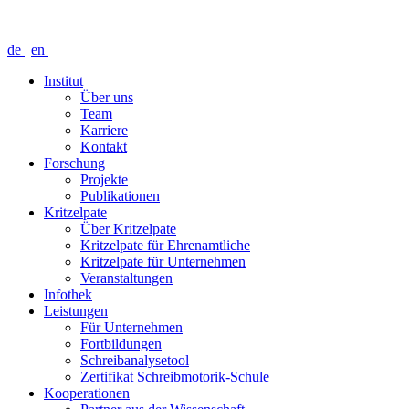
de
|
en
Institut
Über uns
Team
Karriere
Kontakt
Forschung
Projekte
Publikationen
Kritzelpate
Über Kritzelpate
Kritzelpate für Ehrenamtliche
Kritzelpate für Unternehmen
Veranstaltungen
Infothek
Leistungen
Für Unternehmen
Fortbildungen
Schreibanalysetool
Zertifikat Schreibmotorik-Schule
Kooperationen