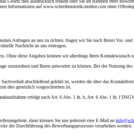
das Gesetz dies ausdrücklich erlaubt oder Sie im Rahmen Ihrer Bewerb
inen Informationen auf www.schreibmotorik-institut.com ohne Offenleg
mulars Anfragen an uns zu richten, fragen wir Sie nach Ihrem Vor- u
viduelle Nachricht an uns eintragen.
eilen. Ohne diese Angaben können wir allerdings Ihren Kontaktwunsch ni
age zuzuordnen und Ihnen antworten zu können. Bei der Nutzung des 
nde Sachverhalt abschließend geklärt ist, werden die über das Kontaktf
n dies gesetzlich vorgeschrieben ist.
taufnahme erfolgt nach Art. 6 Abs. 1 lit. b, Art. 6 Abs. 1 lit. f DS
ellenangebote, dann können Sie uns jederzeit eine E-Mail an
info@schr
cke der Durchführung des Bewerbungsprozesses verarbeiten werden.