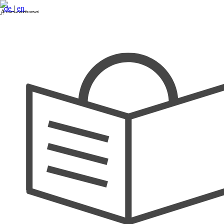
de
|
en