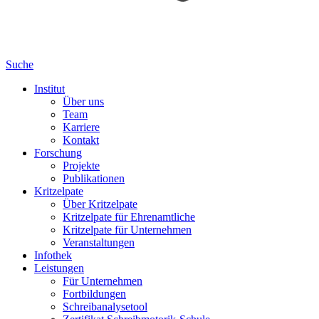
Suche
Institut
Über uns
Team
Karriere
Kontakt
Forschung
Projekte
Publikationen
Kritzelpate
Über Kritzelpate
Kritzelpate für Ehrenamtliche
Kritzelpate für Unternehmen
Veranstaltungen
Infothek
Leistungen
Für Unternehmen
Fortbildungen
Schreibanalysetool