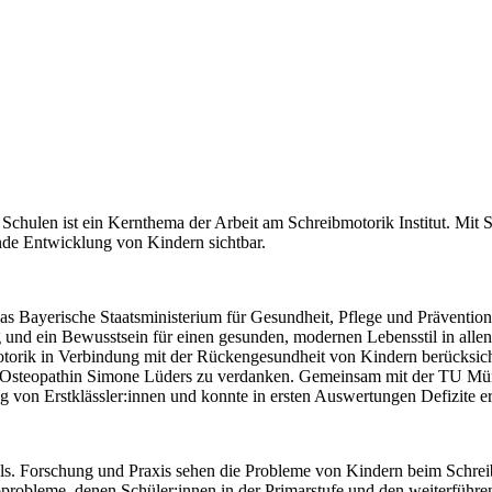
chulen ist ein Kernthema der Arbeit am Schreibmotorik Institut. Mit S
unde Entwicklung von Kindern sichtbar.
Das Bayerische Staatsministerium für Gesundheit, Pflege und Präventio
ung und ein Bewusstsein für einen gesunden, modernen Lebensstil in al
otorik in Verbindung mit der Rückengesundheit von Kindern berücksich
 der Osteopathin Simone Lüders zu verdanken. Gemeinsam mit der TU
ung von Erstklässler:innen und konnte in ersten Auswertungen Defizite e
puls. Forschung und Praxis sehen die Probleme von Kindern beim Schrei
probleme, denen Schüler:innen in der Primarstufe und den weiterführe