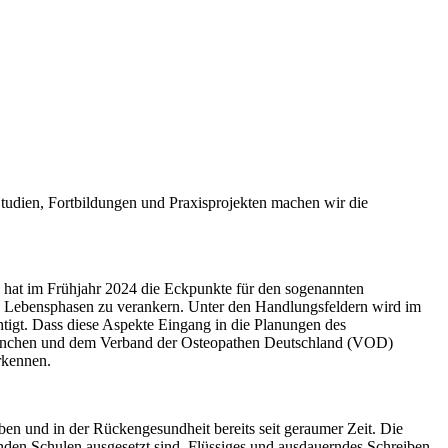
tudien, Fortbildungen und Praxisprojekten machen wir die
n hat im Frühjahr 2024 die Eckpunkte für den sogenannten
len Lebensphasen zu verankern. Unter den Handlungsfeldern wird im
tigt. Dass diese Aspekte Eingang in die Planungen des
 München und dem Verband der Osteopathen Deutschland (VOD)
rkennen.
ben und in der Rückengesundheit bereits seit geraumer Zeit. Die
nden Schulen ausgesetzt sind. Flüssiges und ausdauerndes Schreiben