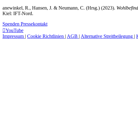
anewinkel, R., Hansen, J. & Neumann, C. (Hrsg.) (2023).
Wohlbefind
Kiel: IFT-Nord.
Spenden
Pressekontakt
YouTube
Impressum
|
Cookie Richtlinien
|
AGB
|
Alternative Streitbeilegung
|