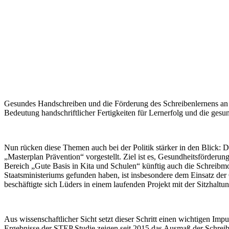
Gesundes Handschreiben und die Förderung des Schreibenlernens an S
Bedeutung handschriftlicher Fertigkeiten für Lernerfolg und die ges
Nun rücken diese Themen auch bei der Politik stärker in den Blick: 
„Masterplan Prävention“ vorgestellt. Ziel ist es, Gesundheitsförder
Bereich „Gute Basis in Kita und Schulen“ künftig auch die Schreibm
Staatsministeriums gefunden haben, ist insbesondere dem Einsatz
beschäftigte sich Lüders in einem laufenden Projekt mit der Sitzhalt
Aus wissenschaftlicher Sicht setzt dieser Schritt einen wichtigen Im
Ergebnisse der STEP Studie zeigen seit 2015 das Ausmaß der Schreib