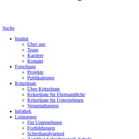
Suche
Institut
Über uns
Team
Karriere
Kontakt
Forschung
Projekte
Publikationen
Kritzelpate
Über Kritzelpate
Kritzelpate für Ehrenamtliche
Kritzelpate für Unternehmen
Veranstaltungen
Infothek
Leistungen
Für Unternehmen
Fortbildungen
Schreibanalysetool