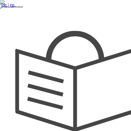
de
|
en